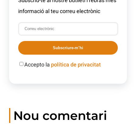
Subscriu-te al nostre butlletí i rebràs més
informació al teu correu electrònic
Subscriure-m’hi
Accepto la
política de privacitat
Nou comentari