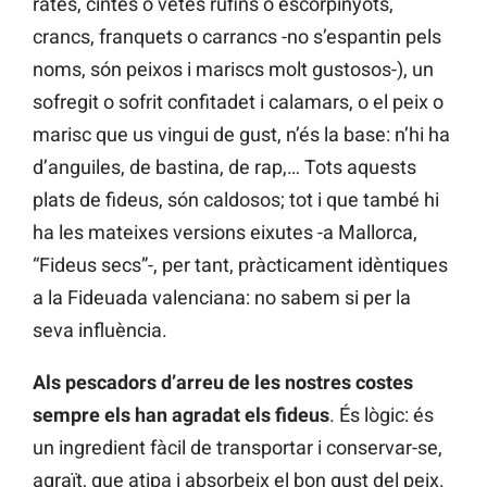
rates, cintes o vetes rufins o escorpinyots,
crancs, franquets o carrancs -no s’espantin pels
noms, són peixos i mariscs molt gustosos-), un
sofregit o sofrit confitadet i calamars, o el peix o
marisc que us vingui de gust, n’és la base: n’hi ha
d’anguiles, de bastina, de rap,… Tots aquests
plats de fideus, són caldosos; tot i que també hi
ha les mateixes versions eixutes -a Mallorca,
“Fideus secs”-, per tant, pràcticament idèntiques
a la Fideuada valenciana: no sabem si per la
seva influència.
Als pescadors d’arreu de les nostres costes
sempre els han agradat els fideus
. És lògic: és
un ingredient fàcil de transportar i conservar-se,
agraït, que atipa i absorbeix el bon gust del peix.