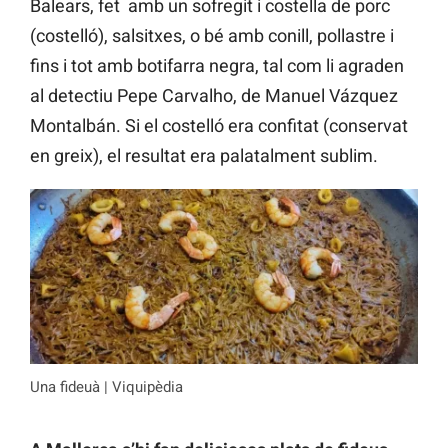
Balears, fet amb un sofregit i costella de porc
(costelló), salsitxes, o bé amb conill, pollastre i
fins i tot amb botifarra negra, tal com li agraden
al detectiu Pepe Carvalho, de Manuel Vázquez
Montalbán. Si el costelló era confitat (conservat
en greix), el resultat era palatalment sublim.
Una fideuà | Viquipèdia