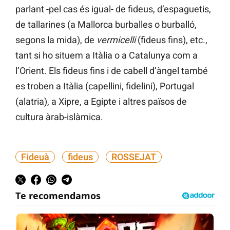
parlant -pel cas és igual- de fideus, d’espaguetis,
de tallarines (a Mallorca burballes o burballó,
segons la mida), de
vermicelli
(fideus fins), etc.,
tant si ho situem a Itàlia o a Catalunya com a
l’Orient. Els fideus fins i de cabell d’àngel també
es troben a Itàlia (capellini, fidelini), Portugal
(alatria), a Xipre, a Egipte i altres països de
cultura àrab-islàmica.
Fideuà
fideus
ROSSEJAT