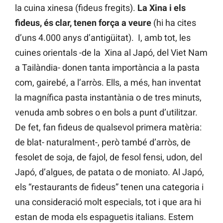
la cuina xinesa (fideus fregits).
La Xina i els
fideus, és clar, tenen força a veure
(hi ha cites
d’uns 4.000 anys d’antigüitat). I, amb tot, les
cuines orientals -de la Xina al Japó, del Viet Nam
a Tailàndia- donen tanta importància a la pasta
com, gairebé, a l’arròs. Ells, a més, han inventat
la magnífica pasta instantània o de tres minuts,
venuda amb sobres o en bols a punt d’utilitzar.
De fet, fan fideus de qualsevol primera matèria:
de blat- naturalment-, però també d’arròs, de
fesolet de soja, de fajol, de fesol fensi, udon, del
Japó, d’algues, de patata o de moniato. Al Japó,
els “restaurants de fideus” tenen una categoria i
una consideració molt especials, tot i que ara hi
estan de moda els espaguetis italians. Estem