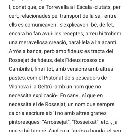
I, donat que, de Torrevella a l’Escala -ciutats, per
cert, relacionades pel transport de la sal- entre
ells es comunicaven i s’explicaven -bé, de fet,
encara ho fan avui- les receptes, arreu hi trobem
una meravellosa creació, paral·lela a l’alacantí
Arròs a banda, però amb fideus: es tracta del
Rossejat de fideus, dels Fideus rossos de
Cambrils i, fins i tot, amb versions amb altres
pastes, com el Pistonat dels pescadors de
Vilanova i la Geltrú -amb un nom que no
necessita explicació-. En canvi, sí que en
necessita el de Rossejat, un nom que sempre
caldria escriure així i no amb altres grafies
pintoresques -“Arrossejat”, “Rosseixat”, etc.-, ja
que si bé també s’aplica a l’arròs a banda, el seu