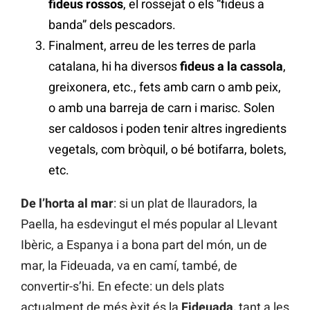
fideus rossos
, el rossejat o els “fideus a
banda” dels pescadors.
Finalment, arreu de les terres de parla
catalana, hi ha diversos
fideus a la cassola
,
greixonera, etc., fets amb carn o amb peix,
o amb una barreja de carn i marisc. Solen
ser caldosos i poden tenir altres ingredients
vegetals, com bròquil, o bé botifarra, bolets,
etc.
De l’horta al mar
: si un plat de llauradors, la
Paella, ha esdevingut el més popular al Llevant
Ibèric, a Espanya i a bona part del món, un de
mar, la Fideuada, va en camí, també, de
convertir-s’hi. En efecte: un dels plats
actualment de més èxit és la
Fideuada,
tant a les