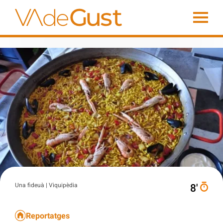
Una fideuà | Viquipèdia
8′
Reportatges