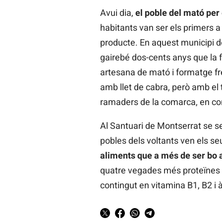
Avui dia,
el poble del mató per
habitants van ser els primers a
producte. En aquest municipi d
gairebé dos-cents anys que la f
artesana de mató i formatge f
amb llet de cabra, però amb el 
ramaders de la comarca, en con
Al Santuari de Montserrat se s
pobles dels voltants ven els se
aliments que a més de ser bo a
quatre vegades més proteïnes qu
contingut en vitamina B1, B2 i àc