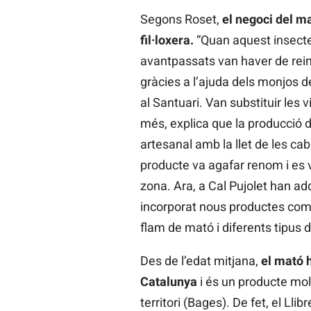
Segons Roset,
el negoci del m
fil·loxera.
“Quan aquest insecte
avantpassats van haver de rein
gràcies a l’ajuda dels monjos 
al Santuari. Van substituir les v
més, explica que la producció
artesanal amb la llet de les ca
producte va agafar renom i es v
zona. Ara, a Cal Pujolet han ad
incorporat nous productes com s
flam de mató i diferents tipus
Des de l’edat mitjana,
el mató h
Catalunya
i és un producte mo
territori (Bages). De fet, el Llib