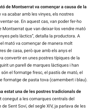
ató de Montserrat va començar a causa de la
 va acabar amb les vinyes, els nostres
ventar-se. En aquest cas, van poder fer-ho
de Montserrat que van deixar-los vendre mató
inyes pels làctics”, detalla la productora. A
 del mató va començar de manera molt
bres de casa, però que amb els anys el
a convertir en unes postres típiques de la
quirit un parell de marques làctiques i han
ón el formatge fresc, el pastís de mató, el
 de formatge de pasta tova (camembert i blau).
a estat una de les postres tradicionals de
lt conegut a les comarques centrals del
re de Sent Soví, del segle XIV, ja parlava de les