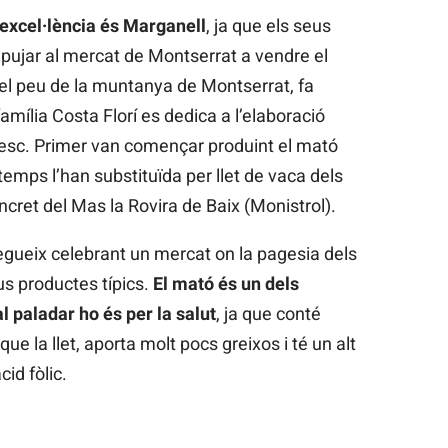
 excel·lència és Marganell
, ja que els seus
 pujar al mercat de Montserrat a vendre el
el peu de la muntanya de Montserrat, fa
amília Costa Florí es dedica a l’elaboració
resc. Primer van començar produint el mató
temps l’han substituïda per llet de vaca dels
cret del Mas la Rovira de Baix (Monistrol).
egueix celebrant un mercat on la pagesia dels
us productes típics.
El mató és un dels
l paladar ho és per la salut
, ja que conté
e la llet, aporta molt pocs greixos i té un alt
id fòlic.