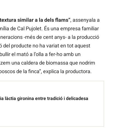
extura similar a la dels flams”
, assenyala a
mília de Cal Pujolet. És una empresa familiar
eneracions -més de cent anys- a la producció
ó del producte no ha variat en tot aquest
lir el mató a l’olla a fer-ho amb un
litzem una caldera de biomassa que nodrim
boscos de la finca”, explica la productora.
oia làctia gironina entre tradició i delicadesa