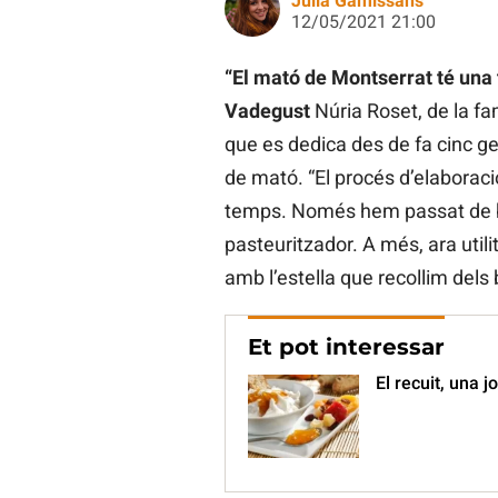
Júlia Gamissans
12/05/2021 21:00
“El mató de Montserrat té una t
Vadegust
Núria Roset, de la fa
que es dedica des de fa cinc g
de mató. “El procés d’elaboraci
temps. Només hem passat de bul
pasteuritzador. A més, ara uti
amb l’estella que recollim dels 
Et pot interessar
El recuit, una j