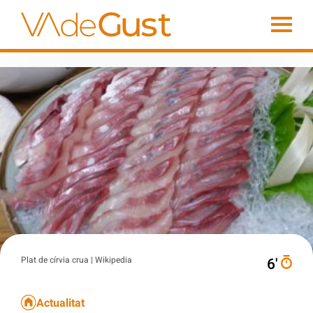
Plat de círvia crua | Wikipedia
6′
Actualitat