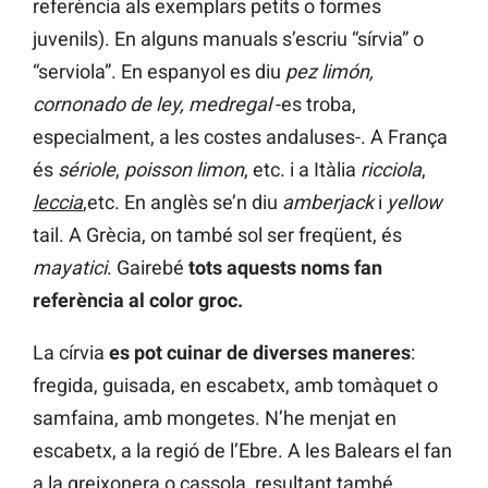
referència als exemplars petits o formes
juvenils). En alguns manuals s’escriu “sírvia” o
“serviola”. En espanyol es diu
pez limón,
cornonado de ley, medregal
-es troba,
especialment, a les costes andaluses-. A França
és
sériole
,
poisson
limon
, etc. i a Itàlia
ricciola
,
leccia
,etc. En anglès se’n diu
amberjack
i
yellow
tail. A Grècia, on també sol ser freqüent, és
mayatici
. Gairebé
tots aquests noms fan
referència al color groc.
La círvia
es pot cuinar de diverses maneres
:
fregida, guisada, en escabetx, amb tomàquet o
samfaina, amb mongetes. N’he menjat en
escabetx, a la regió de l’Ebre. A les Balears el fan
a la greixonera o cassola, resultant també