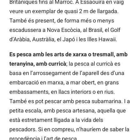
Britàniques fins al Marroc. A Essaouira en vaig
veure un exemplar de quasi 2 m de llargada.
També és present, de forma més o menys
escadussera a Nova Escòcia, al Brasil, el Golf
d’Aràbia, Austràlia, el Japó i les Illes Hawaii.
Es pesca amb les arts de xarxa o tresmall, amb
teranyina, amb curricà
; la pesca al curricà es
basa en l’arrossegament de l’aparell des d’una
embarcació en marxa, a mar obert, en grans
embassaments, en llacs interiors o en rius.
També es pot pescar amb pesca subamarina. I a
petita escala, amb pesca artesana, aquella que
està estretament lligada a la vida dels
pescadors. Si en compreu, n’hauríem de saber la
procedència i l’art de pesca.