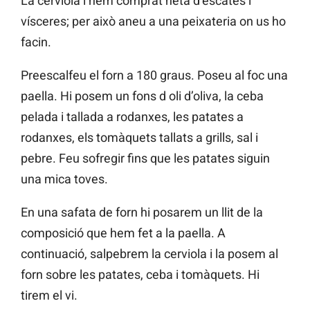
La cerviola l’hem comprat neta d’escates i
vísceres; per això aneu a una peixateria on us ho
facin.
Preescalfeu el forn a 180 graus. Poseu al foc una
paella. Hi posem un fons d oli d’oliva, la ceba
pelada i tallada a rodanxes, les patates a
rodanxes, els tomàquets tallats a grills, sal i
pebre. Feu sofregir fins que les patates siguin
una mica toves.
En una safata de forn hi posarem un llit de la
composició que hem fet a la paella. A
continuació, salpebrem la cerviola i la posem al
forn sobre les patates, ceba i tomàquets. Hi
tirem el vi.