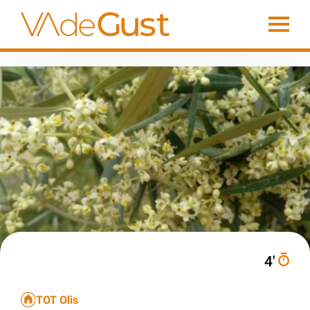
4′
TOT Olis