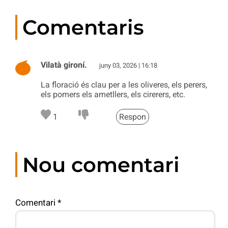
Comentaris
Vilatà gironí.
juny 03, 2026 | 16:18
La floració és clau per a les oliveres, els perers,
els pomers els ametllers, els cirerers, etc.
1
Respon
Nou comentari
Comentari
*