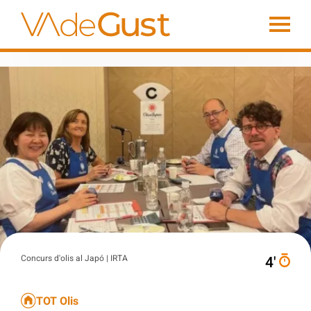
Concurs d'olis al Japó | IRTA
4′
TOT Olis