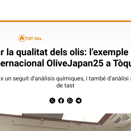
TOT Olis
 la qualitat dels olis: l’exemple
ternacional OliveJapan25 a Tòq
ix un seguit d’anàlisis químiques, i també d’anàlisi
de tast