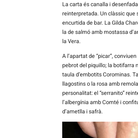
La carta és canalla i desenfada
reinterpretada. Un clàssic que s
encurtida de bar. La Gilda Char
la de salmó amb mostassa d’ane
la Vera.
A l’apartat de “picar”, conviue
pebrot del piquillo; la botifarr
taula d’embotits Corominas. Ta
llagostins o la rosa amb remol
personalitat: el “serranito” reint
l’albergínia amb Comté i confit
d’ametlla i safrà.