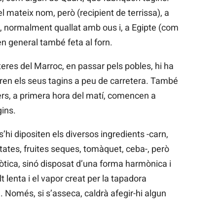
l mateix nom, però (recipient de terrissa), a
rn, normalment quallat amb ous i, a Egipte (com
n general també feta al forn.
teres del Marroc, en passar pels pobles, hi ha
ren els seus tagins a peu de carretera. També
rers, a primera hora del matí, comencen a
gins.
s’hi dipositen els diversos ingredients -carn,
tes, fruites seques, tomàquet, ceba-, però
òtica, sinó disposat d’una forma harmònica i
t lenta i el vapor creat per la tapadora
. Només, si s’asseca, caldrà afegir-hi algun