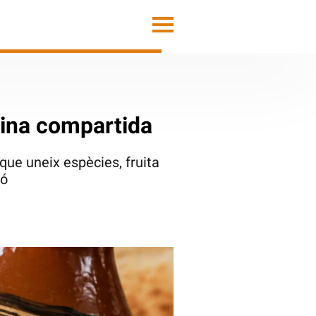
uina compartida
que uneix espècies, fruita
ió