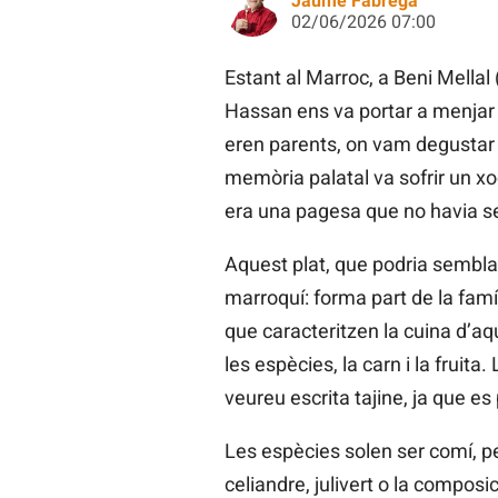
Jaume Fàbrega
02/06/2026 07:00
Estant al Marroc, a Beni Mellal (
Hassan ens va portar a menjar a
eren parents, on vam degustar 
memòria palatal va sofrir un xo
era una pagesa que no havia sen
Aquest plat, que podria semblar 
marroquí: forma part de la famí
que caracteritzen la cuina d’a
les espècies, la carn i la fruita
veureu escrita tajine, ja que es 
Les espècies solen ser comí, pe
celiandre, julivert o la compos