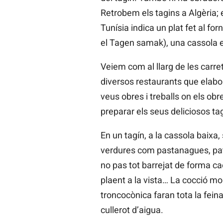
Retrobem els tagins a Algèria; e
Tunísia indica un plat fet al fo
el Tagen samak), una cassola e
Veiem com al llarg de les carre
diversos restaurants que elabo
veus obres i treballs on els ob
preparar els seus deliciosos ta
En un tagín, a la cassola baixa, 
verdures com pastanagues, pata
no pas tot barrejat de forma ca
plaent a la vista… La cocció mol
troncocònica faran tota la feina
cullerot d’aigua.