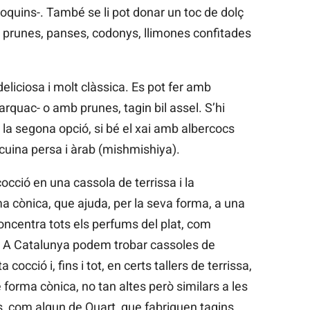
oquins-. També se li pot donar un toc de dolç
 prunes, panses, codonys, llimones confitades
deliciosa i molt clàssica. Es pot fer amb
barquac- o amb prunes, tagin bil assel. S’hi
la segona opció, si bé el xai amb albercocs
cuina persa i àrab (mishmishiya).
cocció en una cassola de terrissa i la
a cònica, que ajuda, per la seva forma, a una
oncentra tots els perfums del plat, com
 A Catalunya podem trobar cassoles de
occió i, fins i tot, en certs tallers de terrissa,
forma cònica, no tan altes però similars a les
s, com algun de Quart, que fabriquen tagins.