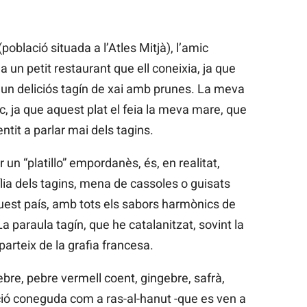
població situada a l’Atles Mitjà), l’amic
 un petit restaurant que ell coneixia, ja que
un deliciós tagín de xai amb prunes. La meva
c, ja que aquest plat el feia la meva mare, que
tit a parlar mai dels tagins.
un “platillo” empordanès, és, en realitat,
lia dels tagins, mena de cassoles o guisats
quest país, amb tots els sabors harmònics de
. La paraula tagín, que he catalanitzat, sovint la
parteix de la grafia francesa.
bre, pebre vermell coent, gingebre, safrà,
ició coneguda com a ras-al-hanut -que es ven a