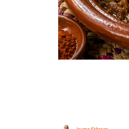
Tagín de xai amb prunes