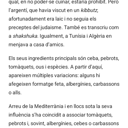
qual, en no poder-se cuinar, estaria prohibit. Però
l’argentí, que havia viscut en un
kibbutz
,
afortunadament era laic i no seguia els
preceptes del judaisme. També es transcriu com
a
shakshuka
. Igualment, a Tunísia i Algèria en
menjava a casa d’amics.
Els seus ingredients principals són ceba, pebrots,
tomàquets, ous i espècies. A partir d’aquí,
apareixen múltiples variacions: alguns hi
afegeixen formatge feta, albergínies, carbassons
o alls.
Arreu de la Mediterrània i en llocs sota la seva
influència s’ha coincidit a associar tomàquets,
pebrots i, sovint, albergínies, cebes o carbassons