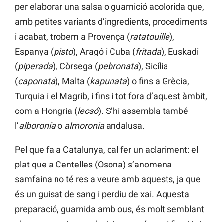
per elaborar una salsa o guarnició acolorida que,
amb petites variants d’ingredients, procediments
i acabat, trobem a Provença (
ratatouille
),
Espanya (
pisto
), Aragó i Cuba (
fritada
), Euskadi
(
piperada
), Còrsega (
pebronata
), Sicília
(
caponata
), Malta (
kapunata
) o fins a Grècia,
Turquia i el Magrib, i fins i tot fora d’aquest àmbit,
com a Hongria (
lecsó
). S’hi assembla també
l’
alboronía
o
almoronia
andalusa.
Pel que fa a Catalunya, cal fer un aclariment: el
plat que a Centelles (Osona) s’anomena
samfaina no té res a veure amb aquests, ja que
és un guisat de sang i perdiu de xai. Aquesta
preparació, guarnida amb ous, és molt semblant