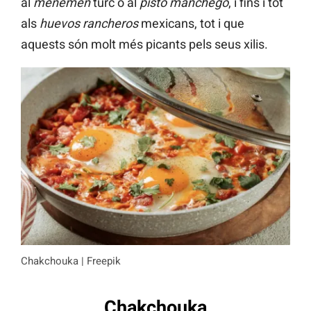
al
menemen
turc o al
pisto manchego
, i fins i tot
als
huevos rancheros
mexicans, tot i que
aquests són molt més picants pels seus xilis.
Chakchouka | Freepik
Chakchouka