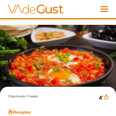
Chakchouka | Freepik
4′
Receptes