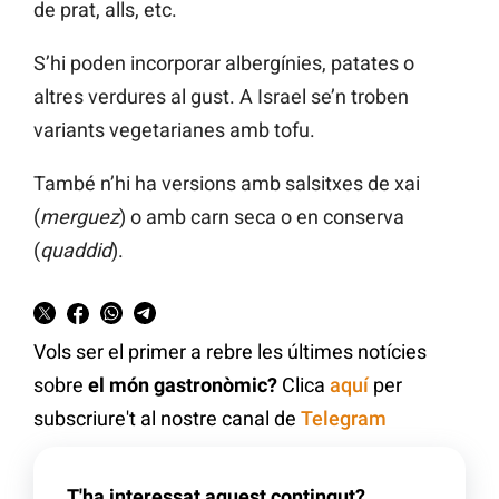
de prat, alls, etc.
S’hi poden incorporar albergínies, patates o
altres verdures al gust. A Israel se’n troben
variants vegetarianes amb tofu.
També n’hi ha versions amb salsitxes de xai
(
merguez
) o amb carn seca o en conserva
(
quaddid
).
Vols ser el primer a rebre les últimes notícies
sobre
el món gastronòmic?
Clica
aquí
per
subscriure't al nostre canal de
Telegram
T'ha interessat aquest contingut?