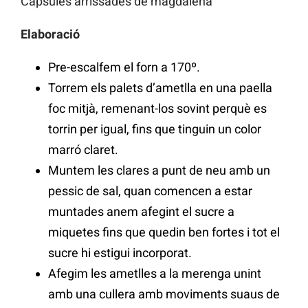
Càpsules arrissades de magdalena
Elaboració
Pre-escalfem el forn a 170º.
Torrem els palets d’ametlla en una paella
foc mitjà, remenant-los sovint perquè es
torrin per igual, fins que tinguin un color
marró claret.
Muntem les clares a punt de neu amb un
pessic de sal, quan comencen a estar
muntades anem afegint el sucre a
miquetes fins que quedin ben fortes i tot el
sucre hi estigui incorporat.
Afegim les ametlles a la merenga unint
amb una cullera amb moviments suaus de