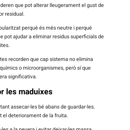
deren que pot alterar lleugerament el gust de
r residual.
opularitzat perquè és més neutre i perquè
 pot ajudar a eliminar residus superficials de
ites.
istes recorden que cap sistema no elimina
 químics o microorganismes, però sí que
ra significativa.
r les maduixes
rtant assecar-les bé abans de guardar-les.
 el deteriorament de la fruita.
s a la nevera i evitar deixar-les massa