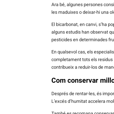
Ara bé, algunes persones consi
les maduixes o deixar-hi una olo
El bicarbonat, en canvi, s’ha p
alguns estudis han observat que
pesticides en determinades fru
En qualsevol cas, els especial
completament tots els residus
contribueix a reduir-los de mane
Com conservar millo
Després de rentar-les, és impo
L’excés d’humitat accelera molt
També es recomana conservar-le