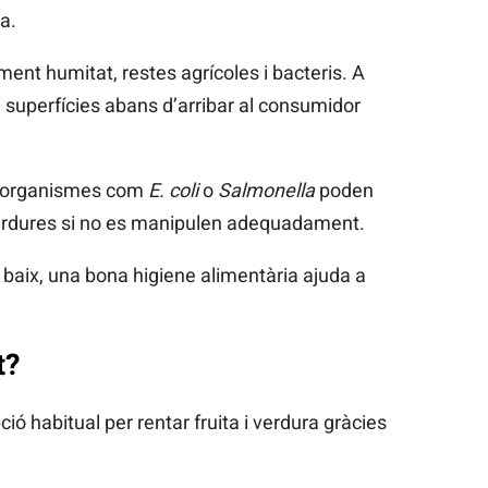
a.
ent humitat, restes agrícoles i bacteris. A
superfícies abans d’arribar al consumidor
roorganismes com
E. coli
o
Salmonella
poden
 verdures si no es manipulen adequadament.
r baix, una bona higiene alimentària ajuda a
t?
ió habitual per rentar fruita i verdura gràcies