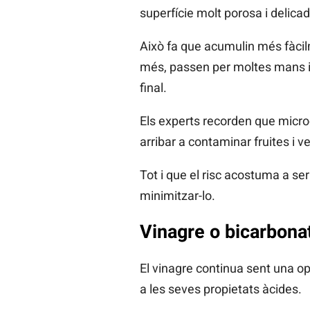
superfície molt porosa i delicad
Això fa que acumulin més fàcilm
més, passen per moltes mans i 
final.
Els experts recorden que mic
arribar a contaminar fruites i
Tot i que el risc acostuma a se
minimitzar-lo.
Vinagre o bicarbona
El vinagre continua sent una opc
a les seves propietats àcides.