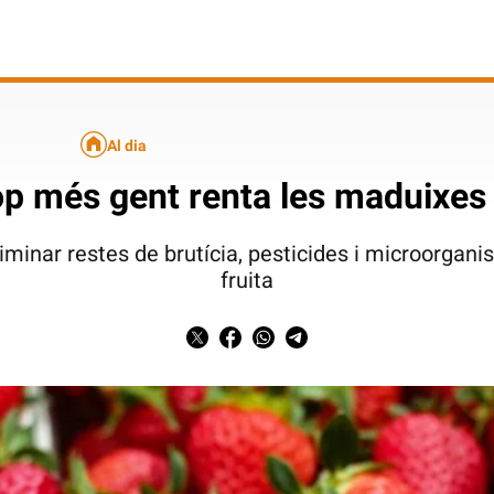
Al dia
op més gent renta les maduixes
minar restes de brutícia, pesticides i microorganis
fruita