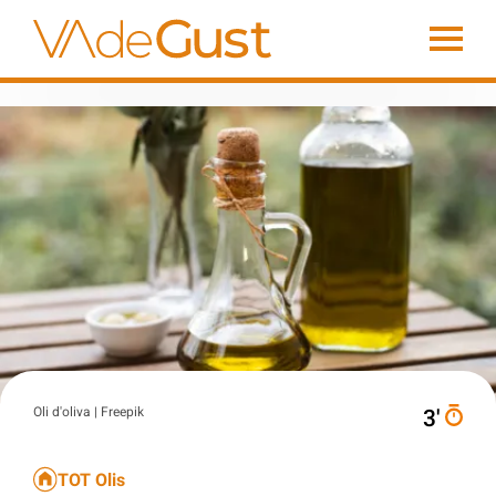
Oli d'oliva | Freepik
3′
TOT Olis